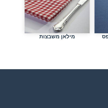
פס
מילאן משבצות