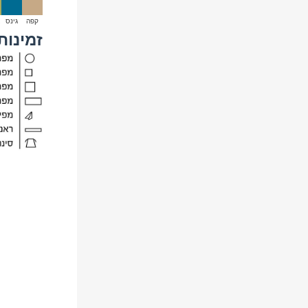
קפה
גינס
זמינות