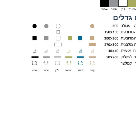
לבן
אפונה
אפור
שחור
 גדלים